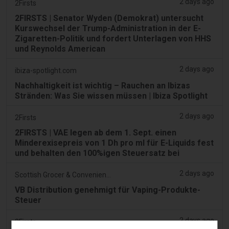
2 days ago
2Firsts
2FIRSTS | Senator Wyden (Demokrat) untersucht
Kurswechsel der Trump-Administration in der E-
Zigaretten-Politik und fordert Unterlagen von HHS
und Reynolds American
2 days ago
ibiza-spotlight.com
Nachhaltigkeit ist wichtig – Rauchen an Ibizas
Stränden: Was Sie wissen müssen | Ibiza Spotlight
2 days ago
2Firsts
2FIRSTS | VAE legen ab dem 1. Sept. einen
Minderexisepreis von 1 Dh pro ml für E-Liquids fest
und behalten den 100%igen Steuersatz bei
2 days ago
Scottish Grocer & Convenience Retailer
VB Distribution genehmigt für Vaping-Produkte-
Steuer
2 days ago
2Firsts