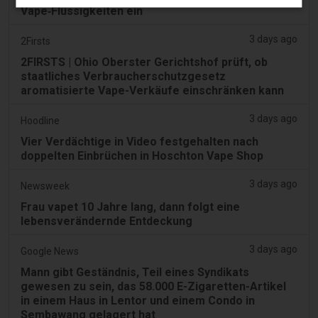
Vape‑Flüssigkeiten ein
3 days ago
2Firsts
2FIRSTS | Ohio Oberster Gerichtshof prüft, ob
staatliches Verbraucherschutzgesetz
aromatisierte Vape-Verkäufe einschränken kann
3 days ago
Hoodline
Vier Verdächtige in Video festgehalten nach
doppelten Einbrüchen in Hoschton Vape Shop
3 days ago
Newsweek
Frau vapet 10 Jahre lang, dann folgt eine
lebensverändernde Entdeckung
3 days ago
Google News
Mann gibt Geständnis, Teil eines Syndikats
gewesen zu sein, das 58.000 E-Zigaretten-Artikel
in einem Haus in Lentor und einem Condo in
Sembawang gelagert hat